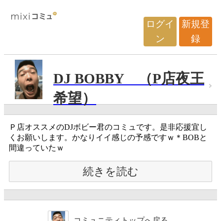
ログイ
新規登
ン
録
DJ BOBBY （P店夜王
希望）
Ｐ店オススメのDJボビー君のコミュです。是非応援宜し
くお願いします。かなりイイ感じの予感ですｗ＊BOBと
間違っていたｗ
続きを読む
コミュニティトップへ戻る