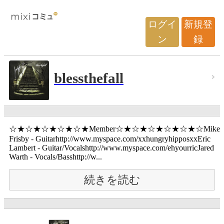
ログイ
新規登
ン
録
blessthefall
☆★☆★☆★☆★☆★Member☆★☆★☆★☆★☆★☆Mike
Frisby - Guitarhttp://www.myspace.com/xxhungryhipposxxEric
Lambert - Guitar/Vocalshttp://www.myspace.com/ehyourricJared
Warth - Vocals/Basshttp://w...
続きを読む