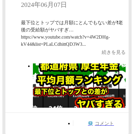
2024年06月07日
最下位とトップでは月額にとんでもない差が❗️老
後の受給額がヤバすぎ…
https://www.youtube.com/watch?v=4W2DHg-
kV44&list=PLaLCdhittQD3W3...
続きを見る
コメント