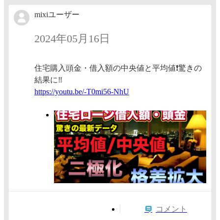
mixiユーザー
2024年05月16日
住宅購入頭金・借入額の中央値と平均値❗️驚きの
結果に‼️
https:/
/youtu.
be/-T0m
i56-NhU
コメント