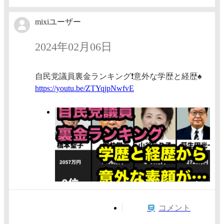
mixiユーザー
2024年02月06日
自民党議員裏金ランキング❗️意外な学歴と経歴♠️
https:/
/youtu.
be/ZTYq
jpNwfvE
コメント