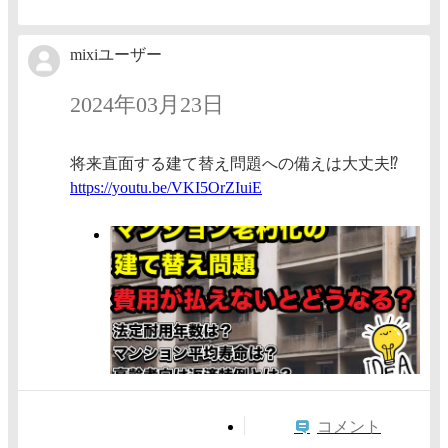
mixiユーザー
2024年03月23日
将来直面する建て替え問題への備えは大丈夫⁉️
https:/
/youtu.
be/VKI5
OrZIuiE
コメント