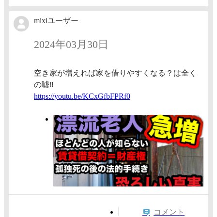
mixiユーザー
2024年03月30日
空き家が増えれば家を借りやすくなる？は全く
の嘘‼️
https:/
/youtu.
be/KCxG
fbFPRf0
コメント