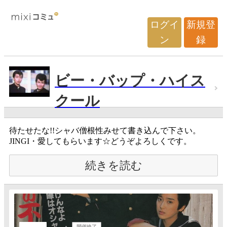
ログイ
新規登
ン
録
ビー・バップ・ハイス
クール
待たせたな!!シャバ僧根性みせて書き込んで下さい。
JINGI・愛してもらいます☆どうぞよろしくです。
続きを読む
開催終了