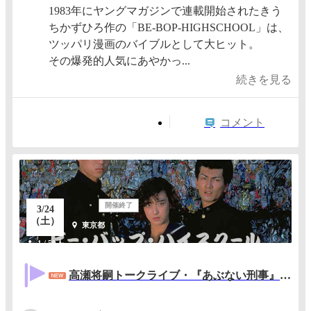
1983年にヤングマガジンで連載開始されたきう
ちかずひろ作の「BE-BOP-HIGHSCHOOL」は、
ツッパリ漫画のバイブルとして大ヒット。
その爆発的人気にあやかっ...
続きを見る
コメント
開催終了
3/24
（土）
東京都
1 / 50人
高瀬将嗣トークライブ・『あぶない刑事』『ビー・バップ・ハイスクール』～にっぽんのアクションを語る！