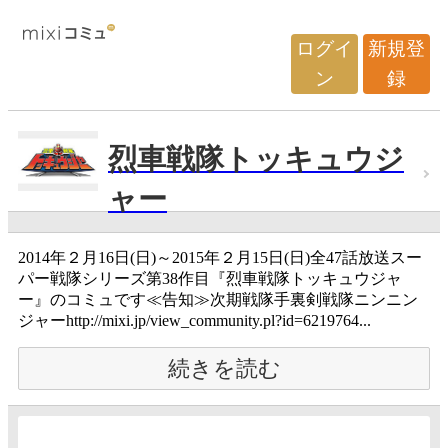
ログイ
新規登
ン
録
烈車戦隊トッキュウジ
ャー
2014年２月16日(日)～2015年２月15日(日)全47話放送スー
パー戦隊シリーズ第38作目『烈車戦隊トッキュウジャ
ー』のコミュです≪告知≫次期戦隊手裏剣戦隊ニンニン
ジャーhttp://mixi.jp/view_community.pl?id=6219764...
続きを読む