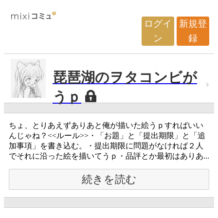
ログイ
新規登
ン
録
琵琶湖のヲタコンビが
うｐ
ちょ、とりあえずありあと俺が描いた絵うｐすればいい
んじゃね？<<ルール>>・「お題」と「提出期限」と「追
加事項」を書き込む。・提出期限に問題がなければ２人
でそれに沿った絵を描いてうｐ・品評とか最初はありあ...
続きを読む