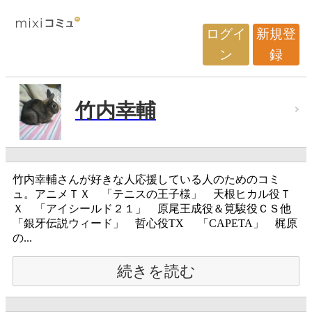
ログイ
新規登
ン
録
竹内幸輔
竹内幸輔さんが好きな人応援している人のためのコミ
ュ。アニメＴＸ 「テニスの王子様」 天根ヒカル役Ｔ
Ｘ 「アイシールド２１」 原尾王成役＆筧駿役ＣＳ他
「銀牙伝説ウィード」 哲心役TX 「CAPETA」 梶原
の...
続きを読む