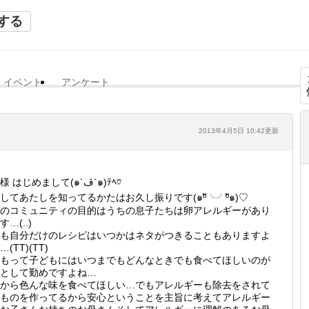
する
イベント
アンケート
2013年4月5日 10:42更新
皆様 はじめまして(๑´ڤ`๑)ﾃﾍ♡
してあたしを知ってるかたはお久し振りです(๑ºั╰╯ºั๑)♡
のコミュニティの目的はうちの息子たちは卵アレルギーがあり
す…(..)
も自分だけのレシピはいつかはネタがつきることもありますよ
…(TT)(TT)
もって子どもにはいつまでもどんなときでも食べてほしいのが
として勤めですよね…
から色んな味を食べてほしい…でもアレルギーも除去をされて
ものを作ってるから安心ということを主旨に考えてアレルギー