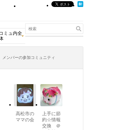
コミュ内全
体
メンバーの参加コミュニティ
高松市の
上手に節
ママの会
約☆情報
交換 ＠