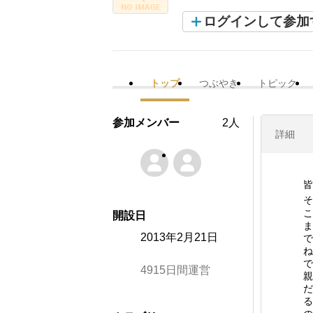
ログインして参加
トップ
つぶやき
トピック
参加メンバー
2人
詳細
そ
こ
開設日
ま
2013年2月21日
で
ね
で
4915日間運営
親
だ
る