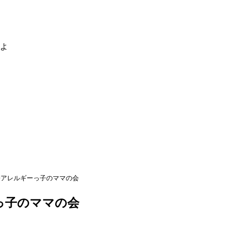
るよ
松アレルギーっ子のママの会
っ子のママの会