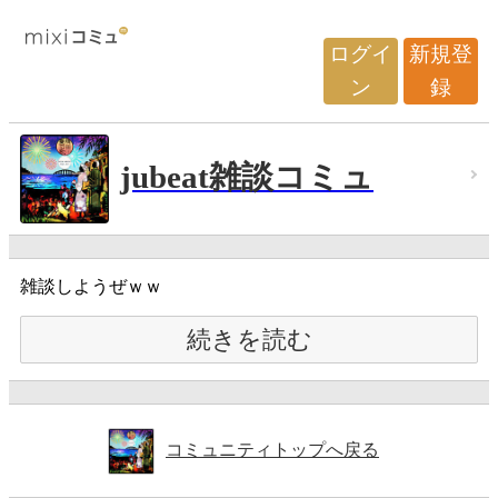
ログイ
新規登
ン
録
jubeat雑談コミュ
雑談しようぜｗｗ
続きを読む
コミュニティトップへ戻る