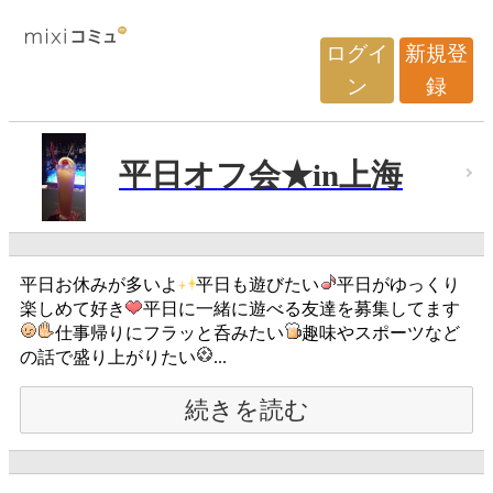
ログイ
新規登
ン
録
平日オフ会★in上海
平日お休みが多いよ
平日も遊びたい
平日がゆっくり
楽しめて好き
平日に一緒に遊べる友達を募集してます
仕事帰りにフラッと呑みたい
趣味やスポーツなど
の話で盛り上がりたい
...
続きを読む