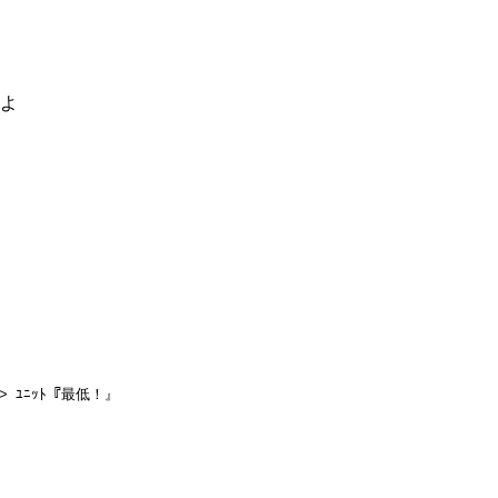
るよ
ﾕﾆｯﾄ『最低！』