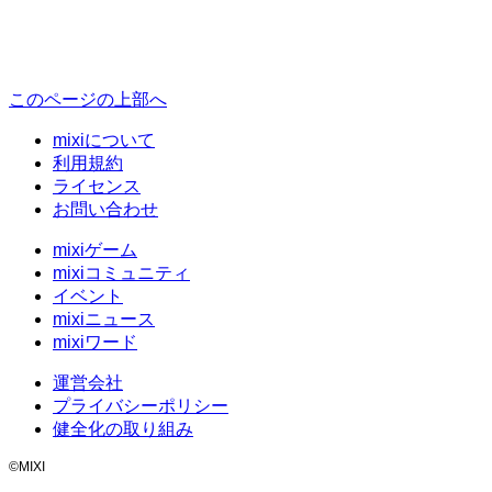
このページの上部へ
mixiについて
利用規約
ライセンス
お問い合わせ
mixiゲーム
mixiコミュニティ
イベント
mixiニュース
mixiワード
運営会社
プライバシーポリシー
健全化の取り組み
©MIXI