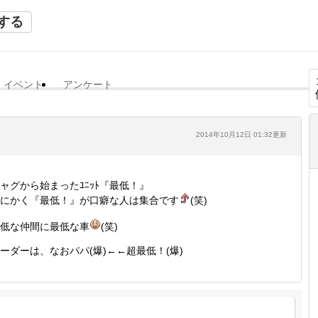
する
イベント
アンケート
2014年10月12日 01:32更新
ャグから始まったﾕﾆｯﾄ『最低！』
にかく『最低！』が口癖な人は集合です
(笑)
低な仲間に最低な車
(笑)
ーダーは、なおパパ(爆)←←超最低！(爆)