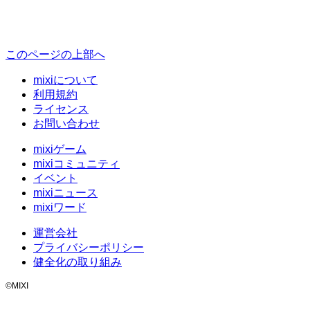
このページの上部へ
mixiについて
利用規約
ライセンス
お問い合わせ
mixiゲーム
mixiコミュニティ
イベント
mixiニュース
mixiワード
運営会社
プライバシーポリシー
健全化の取り組み
©MIXI