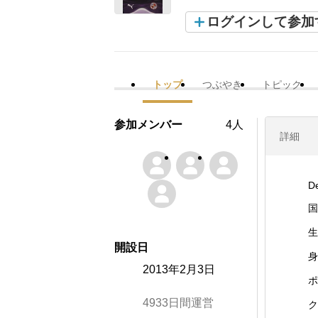
ログインして参加
トップ
つぶやき
トピック
参加メンバー
4人
詳細
D
国
生
開設日
身
2013年2月3日
ポ
4933日間運営
ク