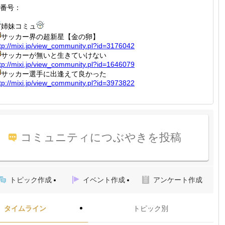
番号：
姉妹コミュ
サッカー界の超新星【金の卵】
tp://
mixi.jp
/view_c
ommunit
y.pl?id
=317604
2
サッカーが無いと生きていけない
tp://
mixi.jp
/view_c
ommunit
y.pl?id
=164607
9
サッカー選手に出逢えて良かった
tp://
mixi.jp
/view_c
ommunit
y.pl?id
=397382
2
コミュニティにつぶやきを投稿
トピック作成
イベント作成
アンケート作成
タイムライン
トピック別