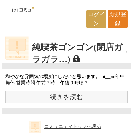
ログイ
新規登
ン
録
純喫茶ゴンゴン(閉店ガ
ラガラ…)
和やかな雰囲気の場所にしたいと思います。m(__)m年中
無休 営業時間 午前７時～午後９時頃？
続きを読む
コミュニティトップへ戻る