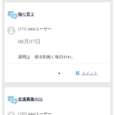
独り言２
[479]
mixiユーザー
08月07日
昼間は 保冷剤抱く毎日やわ。
コメント
友達募集NO2
[299]
mixiユーザー