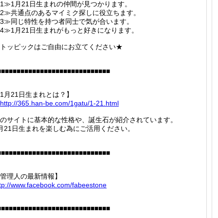
1≫1月21日生まれの仲間が見つかります。
2≫共通点のあるマイミク探しに役立ちます。
3≫同じ特性を持つ者同士で気が合います。
4≫1月21日生まれがもっと好きになります。
トッピックはご自由にお立てください★
■■■■■■■■■■■■■■■■■■■■■■■■■■■■■
1月21日生まれとは？】
http://
365.han
-be.com
/1gatu/
1-21.ht
ml
のサイトに基本的な性格や、誕生石が紹介されています。
月21日生まれを楽しむ為にご活用ください。
■■■■■■■■■■■■■■■■■■■■■■■■■■■■■
管理人の最新情報】
tp://
www.fac
ebook.c
om/fabe
estone
■■■■■■■■■■■■■■■■■■■■■■■■■■■■■