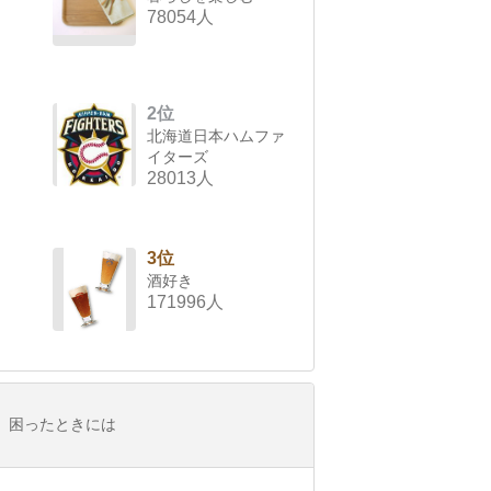
78054人
2位
北海道日本ハムファ
イターズ
28013人
3位
酒好き
171996人
困ったときには