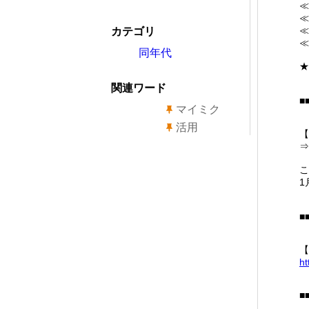
≪
≪
≪
カテゴリ
≪
同年代
★
関連ワード
■
マイミク
活用
【
⇒
こ
1
■
【
ht
■