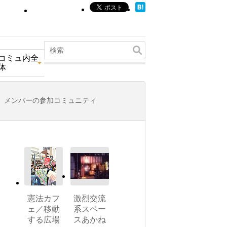
コミュ内全
体
メンバーの参加コミュニティ
憲法カフ
激烈交流
ェ／移動
系スペー
する広場
スあかね