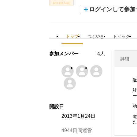
ログインして参加
トップ
つぶやき
トピック
参加メンバー
4人
詳細
近
社
ー
幼
開設日
2013年1月24日
道
た
4944日間運営