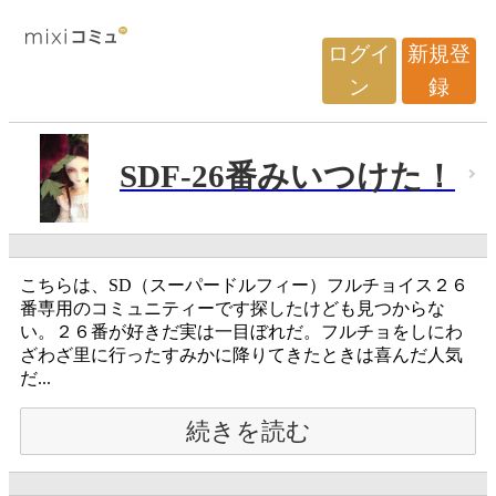
ログイ
新規登
ン
録
SDF-26番みいつけた！
こちらは、SD（スーパードルフィー）フルチョイス２６
番専用のコミュニティーです探したけども見つからな
い。２６番が好きだ実は一目ぼれだ。フルチョをしにわ
ざわざ里に行ったすみかに降りてきたときは喜んだ人気
だ...
続きを読む