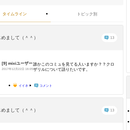
タイムライン
トピック別
じめまして（＾＾）
13
[9]
mixiユーザー
誰かこのコミュを見てる人いますか？？クロ
ザリルについて語りたいです。
2017年12月22日 16:05
イイネ！
コメント
じめまして（＾＾）
13