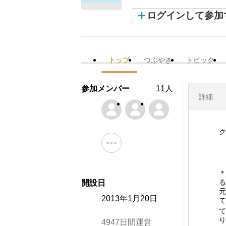
ログインして参加
トップ
つぶやき
トピック
参加メンバー
11人
詳細
ク
＊
る
開設日
元
2013年1月20日
て
て
り
4947日間運営