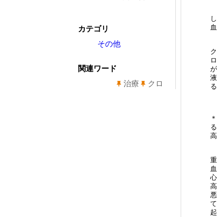
し
血
カテゴリ
その他
ク
ロ
関連ワード
が
液
治療
クロ
る
＊
る
高
重
血
心
高
悪
て
起