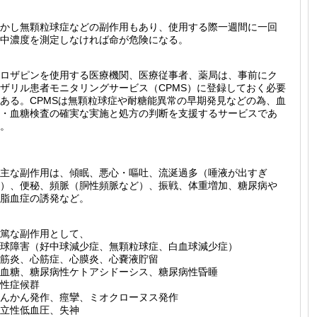
かし無顆粒球症などの副作用もあり、使用する際一週間に一回
中濃度を測定しなければ命が危険になる。
ロザピンを使用する医療機関、医療従事者、薬局は、事前にク
ザリル患者モニタリングサービス（CPMS）に登録しておく必要
ある。CPMSは無顆粒球症や耐糖能異常の早期発見などの為、血
・血糖検査の確実な実施と処方の判断を支援するサービスであ
。
主な副作用は、傾眠、悪心・嘔吐、流涎過多（唾液が出すぎ
）、便秘、頻脈（胴性頻脈など）、振戦、体重増加、糖尿病や
脂血症の誘発など。
篤な副作用として、
球障害（好中球減少症、無顆粒球症、白血球減少症）
筋炎、心筋症、心膜炎、心嚢液貯留
血糖、糖尿病性ケトアシドーシス、糖尿病性昏睡
性症候群
んかん発作、痙攣、ミオクローヌス発作
立性低血圧、失神