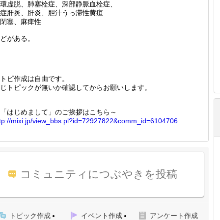
環虚脱、肺塞栓症、深部静脈血栓症、
症肝炎、肝炎、胆汁うっ滞性黄疸
閉塞、麻痺性
どがある。
トピ作成は自由です。
じトピックが無いか確認してからお願いします。
「はじめまして」のご挨拶はこちら～
tp://
mixi.jp
/view_b
bs.pl?i
d=72927
822&com
m_id=61
04706
コミュニティにつぶやきを投稿
トピック作成
イベント作成
アンケート作成