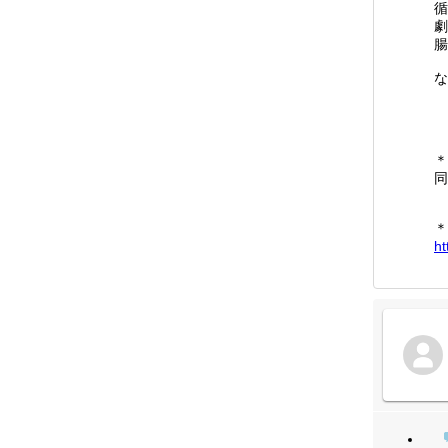
循
劇
腸
な
＊
同
＊
ht