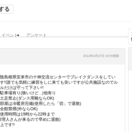
する
イベント
アンケート
2013年4月27日 10:55更新
陰島根県安来市の十神交流センターでブレイクダンスをしてい
す!!誰でも気軽に練習をしに来ても良いですが公共施設なのでル
ルだけは守って下さい!!
駐車場有り(狭いけど...)他有り
土足禁止(ダンス用靴ならOK)
部屋は冷暖房完備(使用したら「切」で退散)
全館禁煙(外ならOK)
使用時間は19時から22時まで
管理人さんが来るので早めに退散)
上です!!