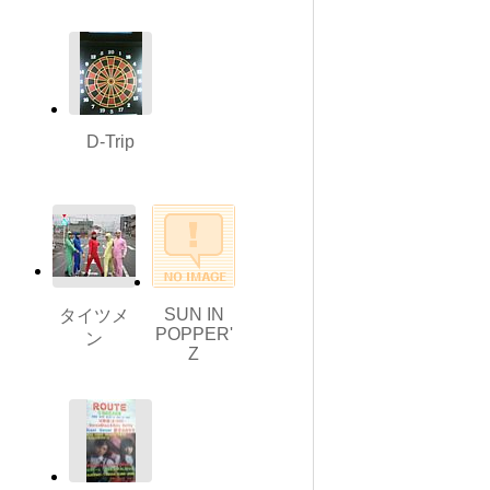
D-Trip
SUN IN
タイツメ
POPPER'
ン
Z