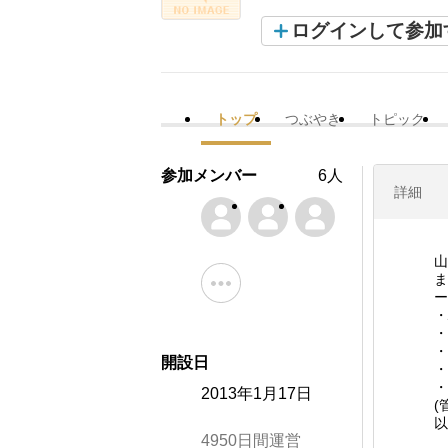
ログインして参加
トップ
つぶやき
トピック
参加メンバー
6人
詳細
山
ま
ー
・
・
・
開設日
・
・
2013年1月17日
(
以
4950日間運営