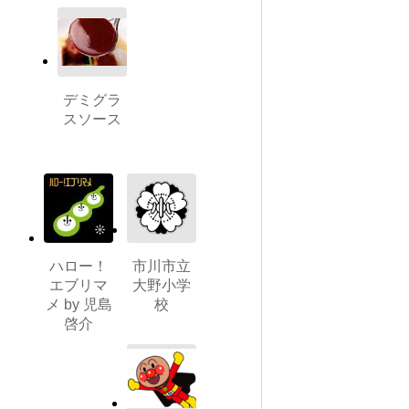
デミグラ
スソース
ハロー！
市川市立
エブリマ
大野小学
メ by 児島
校
啓介