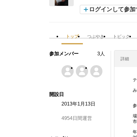
ログインして参加
トップ
つぶやき
トピック
参加メンバー
3人
詳細
テ
み
開設日
2013年1月13日
参
場
4954日間運営
市
年