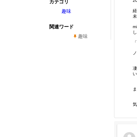
2
カテゴリ
経
趣味
未
関連ワード
m
し
趣味
「
ノ
凄
い
ま
気