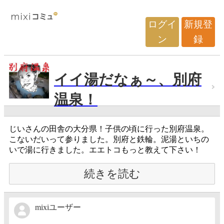
ログイ
新規登
ン
録
イイ湯だなぁ～、別府
温泉！
じいさんの田舎の大分県！子供の頃に行った別府温泉。
こないだいって参りました。別府と鉄輪。泥湯といちの
いで湯に行きました。エエトコもっと教えて下さい！
続きを読む
mixiユーザー