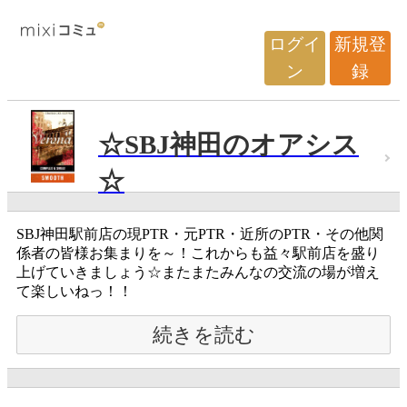
ログイ
新規登
ン
録
☆SBJ神田のオアシス
☆
SBJ神田駅前店の現PTR・元PTR・近所のPTR・その他関
係者の皆様お集まりを～！これからも益々駅前店を盛り
上げていきましょう☆またまたみんなの交流の場が増え
て楽しいねっ！！
続きを読む