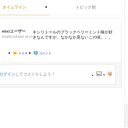
タイムライン
トピック別
mixiユーザー
キシリトールのブラックベリーミント味が好
きなんですが、なかなか見ないこの頃。。。
2018年12月28日 18:27
イイネ！
コメント
ログイン
してコメントしよう！