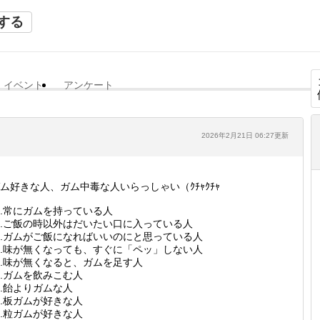
する
イベント
アンケート
2026年2月21日 06:27更新
ム好きな人、ガム中毒な人いらっしゃい（ｸﾁｬｸﾁｬ
.常にガムを持っている人
.ご飯の時以外はだいたい口に入っている人
.ガムがご飯になればいいのにと思っている人
.味が無くなっても、すぐに「ペッ」しない人
.味が無くなると、ガムを足す人
.ガムを飲みこむ人
.飴よりガムな人
.板ガムが好きな人
.粒ガムが好きな人