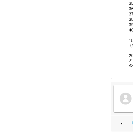
3
3
3
3
3
4
↑
ガ
2
と
今