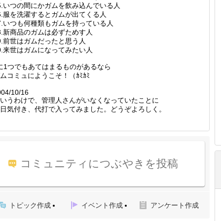
5.いつの間にかガムを飲み込んでいる人
6.服を洗濯するとガムが出てくる人
7.いつも何種類もガムを持っている人
8.新商品のガムは必ずためす人
9.前世はガムだったと思う人
0.来世はガムになってみたい人
に1つでもあてはまるものがあるなら
ムコミュにようこそ！（ｶﾐｶﾐ
004/10/16
いうわけで、管理人さんがいなくなっていたことに
日気付き、代打で入ってみました。どうぞよろしく。
コミュニティにつぶやきを投稿
トピック作成
イベント作成
アンケート作成