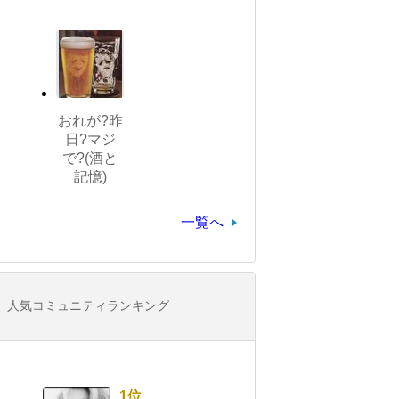
おれが?昨
日?マジ
で?(酒と
記憶)
一覧へ
人気コミュニティランキング
1位