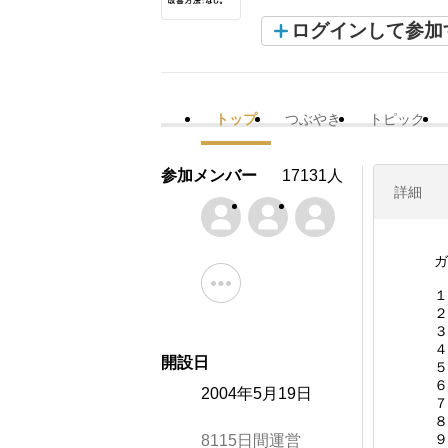
ログインして参加
トップ
つぶやき
トピック
参加メンバー
17131人
詳細
ガ
１
２
３
４
開設日
５
６
2004年5月19日
７
８
９
8115日間運営