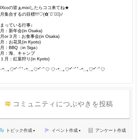
UXcoの皆ぁmixiしたらココ来てね★
月集合するの目標!!!♡(✿ฺ´∀`✿ฺ)ﾉ
まっている行事↓
月：新年会(in Osaka)
月or３月：お食事会(in Osaka)
月：お花見(in Kyoto)
月：BBQ（in Siga）
月：海、キャンプ
１月：紅葉狩り(in Kyoto)
*:..｡♡*ﾟ¨ﾟﾟ･*:..｡♡*ﾟ¨ﾟ♡ ♡･*:..｡♡*ﾟ¨ﾟﾟ･*:..｡♡*ﾟ¨ﾟ♡
コミュニティにつぶやきを投稿
トピック作成
イベント作成
アンケート作成