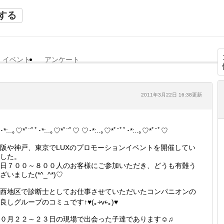
する
イベント
アンケート
2011年3月22日 16:38更新
*:..｡♡*ﾟ¨ﾟﾟ･*:..｡♡*ﾟ¨ﾟ♡ ♡･*:..｡♡*ﾟ¨ﾟﾟ･*:..｡♡*ﾟ¨ﾟ♡
阪や神戸、東京でLUXのプロモーションイベントを開催してい
した。
日７００～８００人のお客様にご参加いただき、どうも有難う
ざいました(*^_^*)♡
西地区で診断士としてお仕事させていただいたコンパニオンの
良しグループのコミュです↑♥(｡￫v￩｡)♥
０月２２～２３日の現場で出会った子達であります☺♫