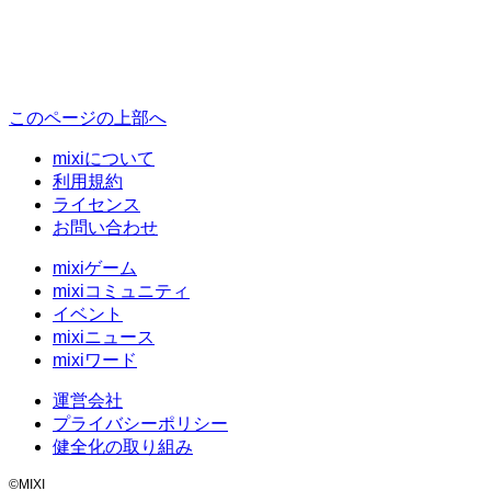
このページの上部へ
mixiについて
利用規約
ライセンス
お問い合わせ
mixiゲーム
mixiコミュニティ
イベント
mixiニュース
mixiワード
運営会社
プライバシーポリシー
健全化の取り組み
©MIXI