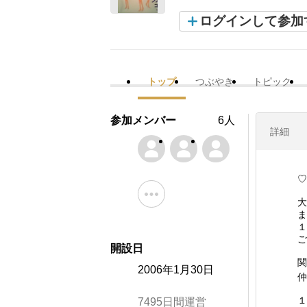
ログインして参加
トップ
つぶやき
トピック
参加メンバー
6人
詳細
♡･
大
ま
１
ご
開設日
関
2006年1月30日
仲
１
7495日間運営