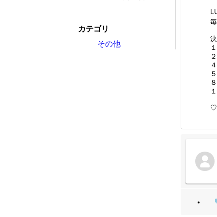
L
毎
カテゴリ
決
その他
１
２
４
５
８
１
♡･