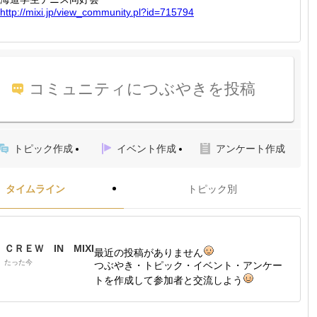
http://
mixi.jp
/view_c
ommunit
y.pl?id
=715794
コミュニティにつぶやきを投稿
トピック作成
イベント作成
アンケート作成
タイムライン
トピック別
ＣＲＥＷ IN MIXI
最近の投稿がありません
たった今
つぶやき・トピック・イベント・アンケー
トを作成して参加者と交流しよう