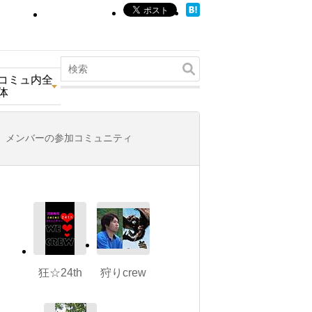
コミュ内全
体
メンバーの参加コミュニティ
狂☆24th
狩りcrew