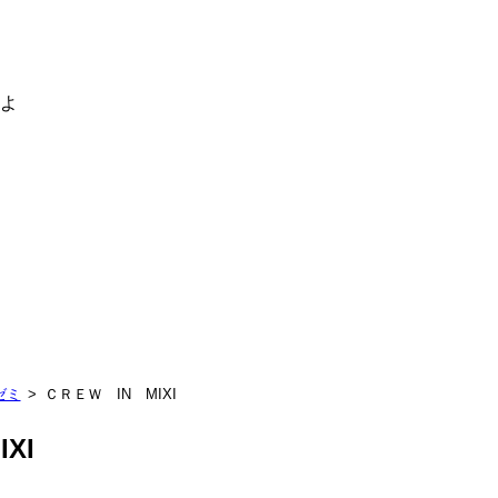
るよ
ゼミ
ＣＲＥＷ IN MIXI
XI