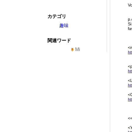
Vo
カテゴリ
p.
Si
趣味
fa
関連ワード
<m
Mi
ht
<
ht
<
ht
<C
ht
<
<Y