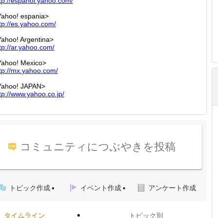
tp://
espanol
.yahoo.
com/
Yahoo! espania>
tp://
es.yaho
o.com/
ahoo! Argentina>
tp://
ar.yaho
o.com/
Yahoo! Mexico>
tp://
mx.yaho
o.com/
Yahoo! JAPAN>
tp://
www.yah
oo.co.j
p/
コミュニティにつぶやきを投稿
トピック作成
イベント作成
アンケート作成
タイムライン
トピック別