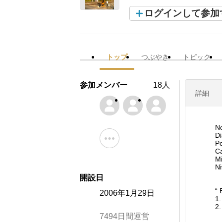
ログインして参加
トップ
つぶやき
トピック
参加メンバー
18人
詳細
No
Di
P
Ca
Mi
Ni
開設日
“ 
2006年1月29日
1.
2.
7494日間運営