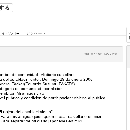
する
イベント
アンケート
2009年7月5日 14:27更新
mbre de comunidad: Mi diario castellano
a del establecimiento : Domingo 29 de enero 2006
ortero: Tacker(Eduardo Susumu TAKATA)
tegoria de comunidad: por aficion
embros: Mi amigos y yo
vel pubrico y condicion de participacion: Abierto al publico
El objeto del establecimiento”
 Para mis amigos quien quieren usar castellano en mixi.
 Para separar de mi diario japoneses en mixi.