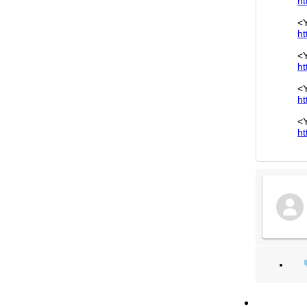
ht
<
ht
<Y
ht
<
ht
<
ht