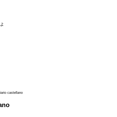
るよ
iario castellano
lano