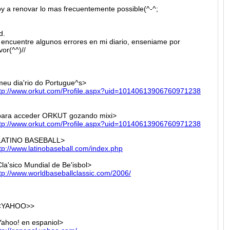
y a renovar lo mas frecuentemente possible(^-^;
d.
 encuentre algunos errores en mi diario, enseniame por
vor(^^)//
eu dia'rio do Portugue^s>
tp://
www.ork
ut.com/
Profile
.aspx?u
id=1014
0613906
7609712
38
para acceder ORKUT gozando mixi>
tp://
www.ork
ut.com/
Profile
.aspx?u
id=1014
0613906
7609712
38
LATINO BASEBALL>
tp://
www.lat
inobase
ball.co
m/index
.php
la'sico Mundial de Be'isbol>
tp://
www.wor
ldbaseb
allclas
sic.com
/2006/
<YAHOO>>
ahoo! en espaniol>