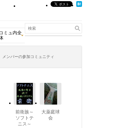
コミュ内全
体
メンバーの参加コミュニティ
前衛族～
大薬庭球
ソフトテ
会
ニス～