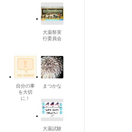
大薬祭実
行委員会
自分の事
まつかな
を大切
に！
大薬試験