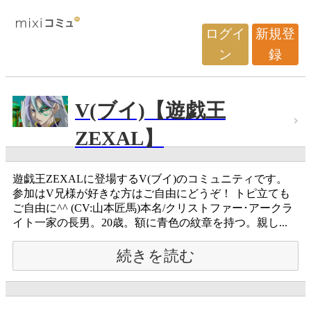
ログイ
新規登
ン
録
V(ブイ)【遊戯王
ZEXAL】
遊戯王ZEXALに登場するV(ブイ)のコミュニティです。
参加はV兄様が好きな方はご自由にどうぞ！ トピ立ても
ご自由に^^ (CV:山本匠馬)本名/クリストファー･アークラ
イト一家の長男。20歳。額に青色の紋章を持つ。親し...
続きを読む