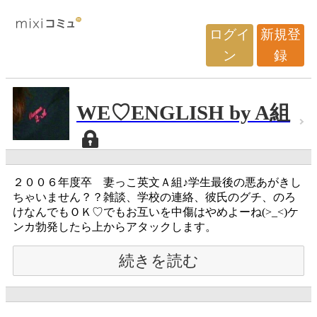
ログイ
新規登
ン
録
WE♡ENGLISH by A組
２００６年度卒 妻っこ英文Ａ組♪学生最後の悪あがきし
ちゃいません？？雑談、学校の連絡、彼氏のグチ、のろ
けなんでもＯＫ♡でもお互いを中傷はやめよーね(>_<)ケ
ンカ勃発したら上からアタックします。
続きを読む