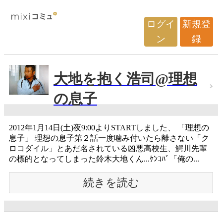
ログイ
新規登
ン
録
大地を抱く浩司@理想
の息子
2012年1月14日(土)夜9:00よりSTARTしました、 「理想の
息子」 理想の息子第２話一度噛み付いたら離さない「ク
ロコダイル」とあだ名されている凶悪高校生、鰐川先輩
の標的となってしまった鈴木大地くん...ｹﾝｺﾊﾞ「俺の...
続きを読む