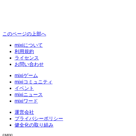
このページの上部へ
mixiについて
利用規約
ライセンス
お問い合わせ
mixiゲーム
mixiコミュニティ
イベント
mixiニュース
mixiワード
運営会社
プライバシーポリシー
健全化の取り組み
©MIXI