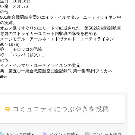
生日 10月18日
い魔 オオカミ
の他
501統合戦闘航空団のエイラ・イルマタル・ユーティライネン中
の実姉。
オムス選りすぐりのエリートで結成された、第502統合戦闘航空
専属のストライカーユニット回収班の隊長を務める。
メージモデル アールネ・エドヴァルド・ユーティライネン
1904-1976)
称 「モロッコの恐怖」
称 「パッパ（親父）」
の他
イノ・イルマリ・ユーティライネンの実兄。
典 第五〇一統合戦闘航空団全記録弐 第一集/島田フミカネ
itter
コミュニティにつぶやきを投稿
トピック作成
イベント作成
アンケート作成