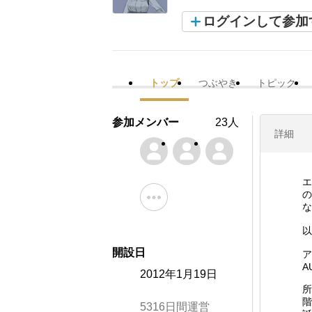
ログインして参加
トップ
つぶやき
トピック
参加メンバー
23人
詳細
エ
の
な
以
開設日
ア
A
2012年1月19日
所
階
5316日間運営