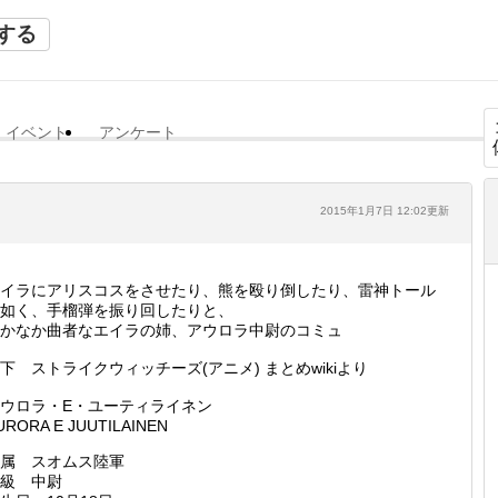
する
イベント
アンケート
2015年1月7日 12:02更新
イラにアリスコスをさせたり、熊を殴り倒したり、雷神トール
如く、手榴弾を振り回したりと、
かなか曲者なエイラの姉、アウロラ中尉のコミュ
下 ストライクウィッチーズ(アニメ) まとめwikiより
ウロラ・E・ユーティライネン
URORA E JUUTILAINEN
属 スオムス陸軍
級 中尉