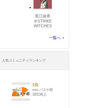
黒江綾香
＠STRIKE
WITCHES
一覧へ
人気コミュニティランキング
1位
mixi バスケ部
38536人