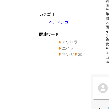
誕
使
そ
第
カテゴリ
尉
本、マンガ
ス
団
イ
関連ワード
(
通
アウロラ
愛
エイラ
そ
エ
マンガ
本
出
tw