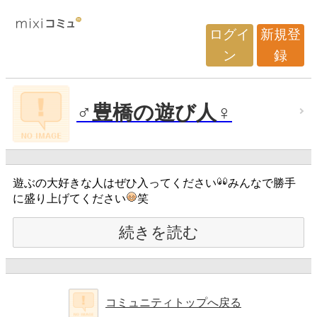
ログイ
新規登
ン
録
♂豊橋の遊び人♀
遊ぶの大好きな人はぜひ入ってください
みんなで勝手
に盛り上げてください
笑
続きを読む
コミュニティトップへ戻る