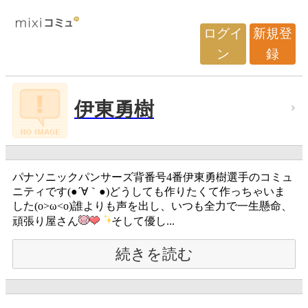
ログイ
新規登
ン
録
伊東勇樹
パナソニックパンサーズ背番号4番伊東勇樹選手のコミュ
ニティです(●´∀｀●)どうしても作りたくて作っちゃいま
した(o>ω<o)誰よりも声を出し、いつも全力で一生懸命、
頑張り屋さん
そして優し...
続きを読む