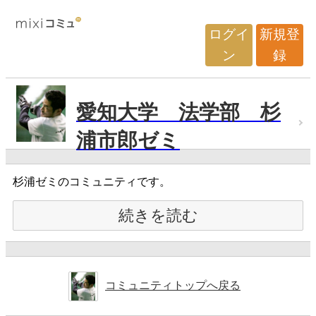
ログイ
新規登
ン
録
愛知大学 法学部 杉
浦市郎ゼミ
杉浦ゼミのコミュニティです。
続きを読む
コミュニティトップへ戻る