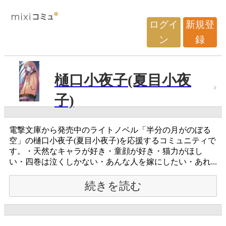
ログイ
新規登
ン
録
樋口小夜子(夏目小夜
子)
電撃文庫から発売中のライトノベル「半分の月がのぼる
空」の樋口小夜子(夏目小夜子)を応援するコミュニティで
す。・天然なキャラが好き・童顔が好き・猫力がほし
い・四巻は泣くしかない・あんな人を嫁にしたい・あれ...
続きを読む