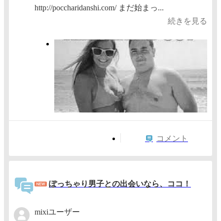
http://poccharidanshi.com/ まだ始まっ...
続きを見る
コメント
ぽっちゃり男子との出会いなら、ココ！
mixiユーザー