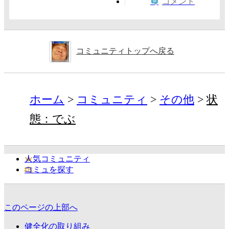
コメント
コミュニティトップへ戻る
ホーム
コミュニティ
その他
状
態：でぶ
人気コミュニティ
コミュを探す
このページの上部へ
健全化の取り組み