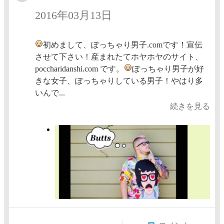
2016年03月13日
初めまして、ぽっちゃり男子.comです！宣伝
させて下さい！産まれたてホヤホヤのサイト、
poccharidanshi.com です。
ぽっちゃり男子が好
きな女子、ぽっちゃりしている男子！やはり多
いんで...
続きを見る