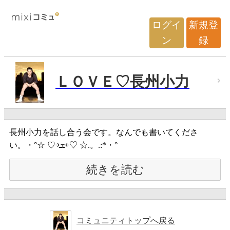
ログイ
新規登
ン
録
ＬＯＶＥ♡長州小力
長州小力を話し合う会です。なんでも書いてくださ
い。・°☆ ♡￫ܫ￩♡ ☆.。.:*・°
続きを読む
コミュニティトップへ戻る