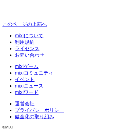
このページの上部へ
mixiについて
利用規約
ライセンス
お問い合わせ
mixiゲーム
mixiコミュニティ
イベント
mixiニュース
mixiワード
運営会社
プライバシーポリシー
健全化の取り組み
©MIXI