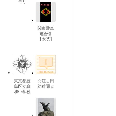
モリ
関東愛車
連合會
【木菟】
東京都豊
☆江古田
島区立真
幼稚園☆
和中学校