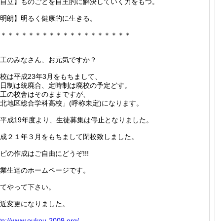
自立】ものごとを自主的に解決していく力をもつ。
明朗】明るく健康的に生きる。
＊＊＊＊＊＊＊＊＊＊＊＊＊＊＊＊＊＊＊
工のみなさん、お元気ですか？
校は平成23年3月をもちまして、
日制は統廃合、定時制は廃校の予定どす。
工の校舎はそのままですが、
北地区総合学科高校」(呼称未定)になります。
平成19年度より、生徒募集は停止となりました。
成２１年３月をもちまして閉校致しました。
ピの作成はご自由にどうぞ!!!
業生達のホームページです。
てやって下さい。
近変更になりました。
tp://
www.ouk
ou-2009
.org/