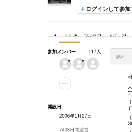
ログインして参加
トップ
つぶやき
トピック
参加メンバー
117人
詳細
○
人
す
【
開設日
す
2006年1月27日
【
知
7498日間運営