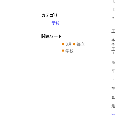
【
【
カテゴリ
＊
学校
王
関連ワード
本
3月
都立
全
王
学校
「
※
平
ト
卒
見
最
ht