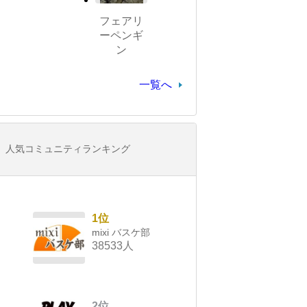
フェアリ
ーペンギ
ン
一覧へ
人気コミュニティランキング
1位
mixi バスケ部
38533人
2位