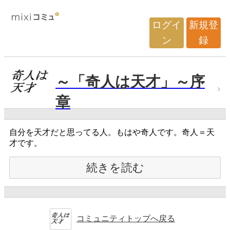
ログイ
新規登
ン
録
～「奇人は天才」～序
章
自分を天才だと思ってる人。もはや奇人です。奇人＝天
才です。
続きを読む
コミュニティトップへ戻る