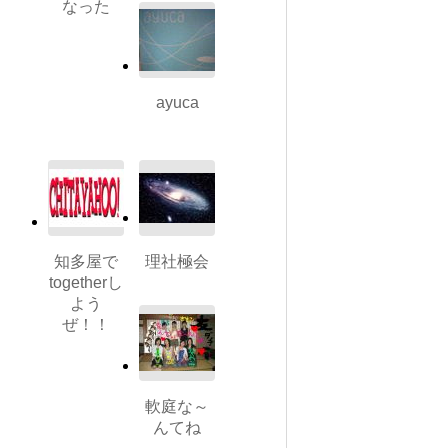
なった
ayuca
知多屋で
理社極会
togetherし
よう
ぜ！！
軟庭な～
んてね