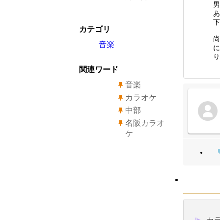
男
あ
下
カテゴリ
尚
音楽
に
り
関連ワード
音楽
カラオケ
中部
名阪カラオ
ケ