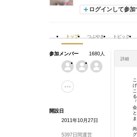
ログインして参加
トップ
つぶやき
トピック
参加メンバー
1680人
詳細
こ
げ
こ
る
『
会
開設日
と
ま
2011年10月27日
尚
グ
5397日間運営