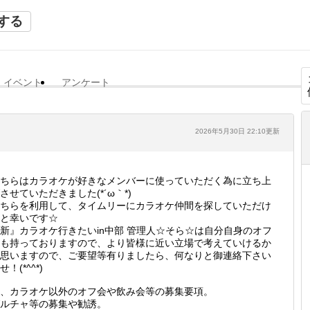
する
イベント
アンケート
2026年5月30日 22:10更新
ちらはカラオケが好きなメンバーに使っていただく為に立ち上
させていただきました(*´ω｀*)
ちらを利用して、タイムリーにカラオケ仲間を探していただけ
と幸いです☆
新』カラオケ行きたいin中部 管理人☆そら☆は自分自身のオフ
も持っておりますので、より皆様に近い立場で考えていけるか
思いますので、ご要望等有りましたら、何なりと御連絡下さい
せ！(*^^*)
、カラオケ以外のオフ会や飲み会等の募集要項。
ルチャ等の募集や勧誘。