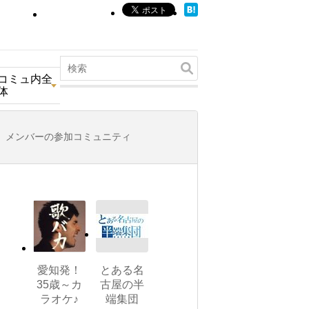
コミュ内全
体
メンバーの参加コミュニティ
愛知発！
とある名
35歳～カ
古屋の半
ラオケ♪
端集団