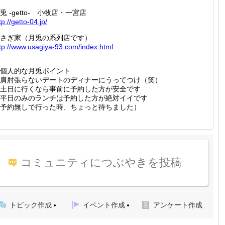
兎 -getto- 小牧店・一宮店
tp://
getto-0
4.jp/
さぎ家（月兎の系列店です）
tp://
www.usa
giya-93
.com/in
dex.htm
l
個人的な月兎ポイント
肩肘張らないデートのディナーにうってつけ（笑）
土日に行くなら事前に予約した方が安全です
平日のみのランチは予約した方が絶対イイです
予約無しで行った時、ちょっと待ちました）
コミュニティにつぶやきを投稿
トピック作成
イベント作成
アンケート作成