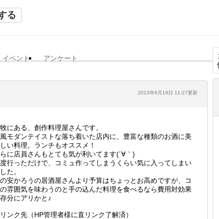
する
イベント
アンケート
2013年6月19日 11:27更新
牧にある、創作料理屋さんです。
風モダンテイストな落ち着いた店内に、豊富な種類のお酒に美
しい料理。ランチもオススメ！
らに店員さんもとても気が利いてます(´∀｀)
度行っただけで、コミュ作ってしまうくらい気に入ってしまい
した。
の安かろうの居酒屋さんより予算はちょっとお高めですが、コ
の雰囲気を味わうのと手の込んだ料理を食べるなら費用対効果
存分にアリかと♪
リンク先（HP管理者様に直リンク了解済）