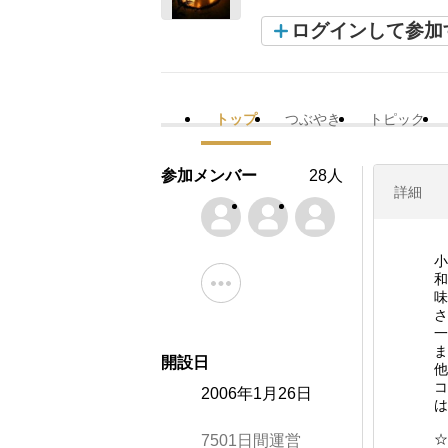
ログインして参加
トップ
つぶやき
トピック
参加メンバー
28人
詳細
小
和
味
さ
一
ま
開設日
他
コ
2006年1月26日
は
☆
7501日間運営