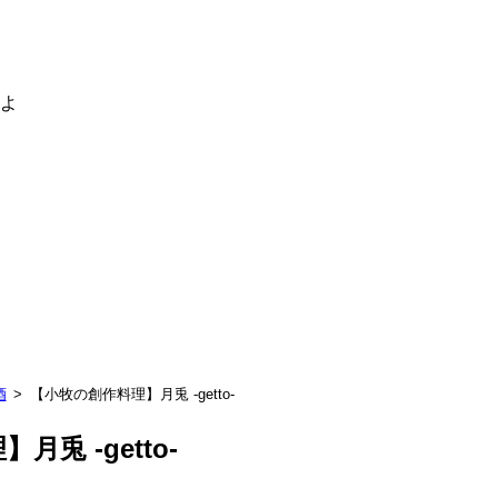
るよ
酒
【小牧の創作料理】月兎 -getto-
兎 -getto-