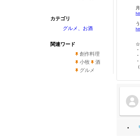
月
ht
カテゴリ
う
グルメ、お酒
ht
関連ワード
☆
・
創作料理
・
・
小牧
酒
（
グルメ