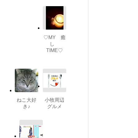
♡MY 癒
し
TIME♡
ねこ大好
小牧周辺
き♪
グルメ