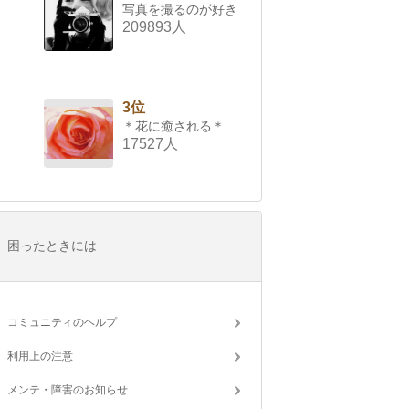
写真を撮るのが好き
209893人
3位
＊花に癒される＊
17527人
困ったときには
コミュニティのヘルプ
利用上の注意
メンテ・障害のお知らせ