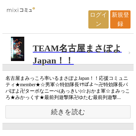
ログイ
新規登
ン
録
TEAM名古屋まさぽよ
Japan！！
名古屋まみっころ率いるまさぽよJapan！！応援コミュニ
ティ★member★☆男軍☆特効隊長ﾏｻぽよ～卍特効隊長パ
パぽよ卍ターボなニーぺ(あっきい)☆おかま軍☆まみっこ
ろ★みかっくす★最前列遊撃隊卍ゆたむ最前列遊撃...
続きを読む