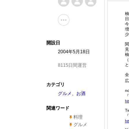
柚
日
今
増
少
開設日
関
見
2004年5月18日
柚
（
と
8115日間運営
全
広
カテゴリ
no
グルメ、お酒
『
ht
関連ワード
Tw
『
料理
ht
グルメ