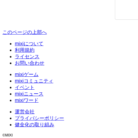
このページの上部へ
mixiについて
利用規約
ライセンス
お問い合わせ
mixiゲーム
mixiコミュニティ
イベント
mixiニュース
mixiワード
運営会社
プライバシーポリシー
健全化の取り組み
©MIXI