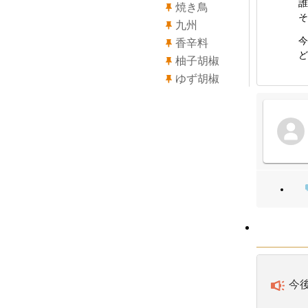
誰
焼き鳥
そ
九州
今
香辛料
ど
柚子胡椒
ゆず胡椒
今