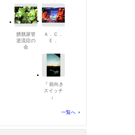
膀胱尿管
Ａ．Ｃ．
逆流症の
Ｅ．
会
『 前向き
スイッチ
』
一覧へ