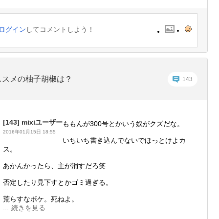
ログイン
してコメントしよう！
ススメの柚子胡椒は？
143
[143]
mixiユーザー
ももんが300号とかいう奴がクズだな。
2016年01月15日 18:55
いちいち書き込んでないでほっとけよカ
ス。
あかんかったら、主が消すだろ笑
否定したり見下すとかゴミ過ぎる。
荒らすなボケ。死ねよ。
...
続きを見る