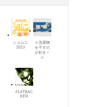
ショムニ
☆洗濯物
2013
を干すの
が好き！
☆
FLATBAC
KER