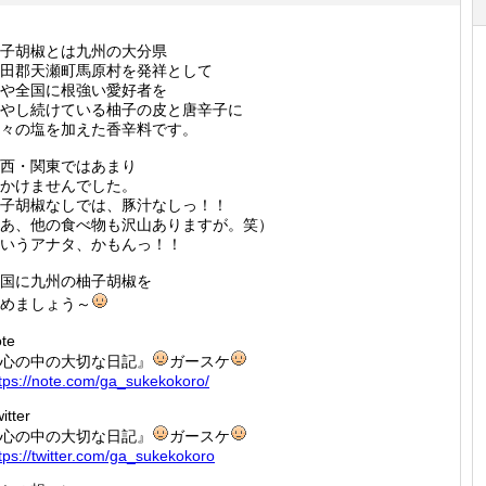
子胡椒とは九州の大分県
田郡天瀬町馬原村を発祥として
や全国に根強い愛好者を
やし続けている柚子の皮と唐辛子に
々の塩を加えた香辛料です。
西・関東ではあまり
かけませんでした。
子胡椒なしでは、豚汁なしっ！！
あ、他の食べ物も沢山ありますが。笑）
いうアナタ、かもんっ！！
国に九州の柚子胡椒を
めましょう～
te
心の中の大切な日記』
ガースケ
tps:/
/note.c
om/ga_s
ukekoko
ro/
itter
心の中の大切な日記』
ガースケ
tps:/
/twitte
r.com/g
a_sukek
okoro