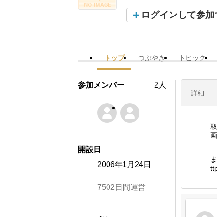
ログインして参加
トップ
つぶやき
トピック
参加メンバー
2人
詳細
取
画
開設日
ま
2006年1月24日
tt
7502日間運営