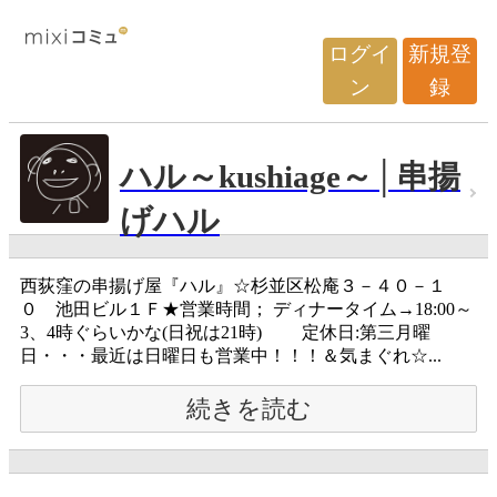
ログイ
新規登
ン
録
ハル～kushiage～│串揚
げハル
西荻窪の串揚げ屋『ハル』☆杉並区松庵３－４０－１
０ 池田ビル１Ｆ★営業時間； ディナータイム→18:00～
3、4時ぐらいかな(日祝は21時) 定休日:第三月曜
日・・・最近は日曜日も営業中！！！＆気まぐれ☆...
続きを読む