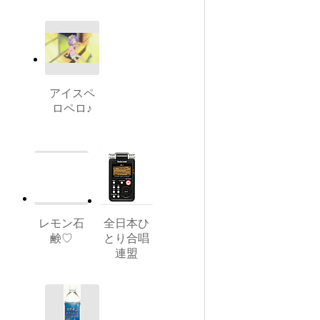
アイスペ
ロペロ♪
レモン石
全日本ひ
鹸♡
とり合唱
連盟