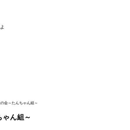
るよ
組の会～たんちゃん組～
ちゃん組～