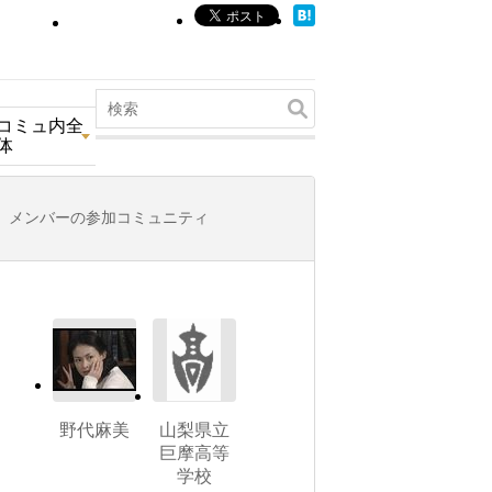
コミュ内全
体
メンバーの参加コミュニティ
野代麻美
山梨県立
巨摩高等
学校