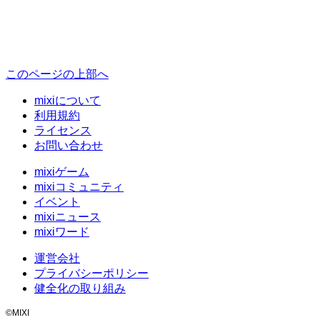
このページの上部へ
mixiについて
利用規約
ライセンス
お問い合わせ
mixiゲーム
mixiコミュニティ
イベント
mixiニュース
mixiワード
運営会社
プライバシーポリシー
健全化の取り組み
©MIXI