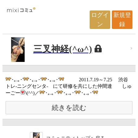
ログイ
新規登
ン
録
三叉神経(^ω^)
'･｡.｡･'
'･｡.｡･'
'･｡.｡･'
2011.7.19～7.25 渋谷
トレ-ニングセンタ- にて研修を共にした仲間達 しゅ
ーごー
\(^^)／
'･｡.｡･'
'･｡.｡･'
'･｡.｡･'
続きを読む