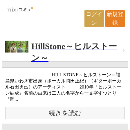
ログイ
新規登
ン
録
HillStone～ヒルストー
ン～
HILL STONE～ヒルストーン～福
島県いわき市出身（ボーカル岡田正紀）（ギターボーカ
ル石田勇己）のアーティスト 2010年『ヒルストー
ン結成』名前の由来は二人の名字から一文字ずつとり
『岡...
続きを読む