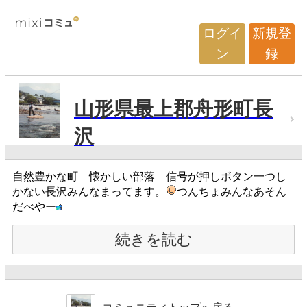
ログイ
新規登
ン
録
山形県最上郡舟形町長
沢
自然豊かな町 懐かしい部落 信号が押しボタン一つし
かない長沢みんなまってます。
つんちょみんなあそん
だべやー
続きを読む